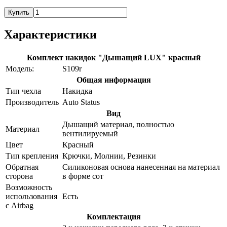
Купить
Характеристики
Комплект накидок "Дышащий LUX" красный
Модель:
S109r
Общая информация
Тип чехла
Накидка
Производитель
Auto Status
Вид
Дышащий материал, полностью
Материал
вентилируемый
Цвет
Красный
Тип крепления
Крючки, Молнии, Резинки
Обратная
Силиконовая основа нанесенная на материал
сторона
в форме сот
Возможность
использования
Есть
с Airbag
Комплектация